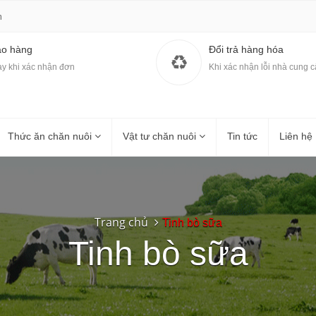
m
ao hàng
Đổi trả hàng hóa
y khi xác nhận đơn
Khi xác nhận lỗi nhà cung 
Thức ăn chăn nuôi
Vật tư chăn nuôi
Tin tức
Liên hệ
Trang chủ
Tinh bò sữa
Tinh bò sữa