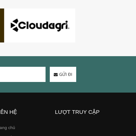
GỬI ĐI
IÊN HỆ
LƯỢT TRUY CẬP
ang chủ