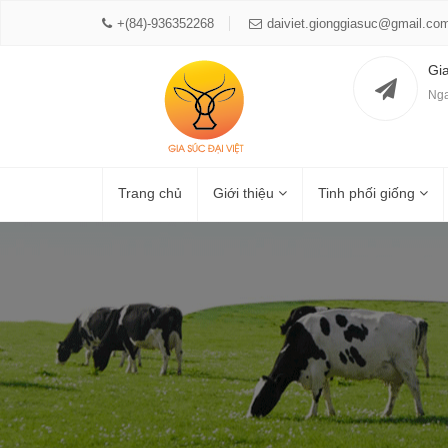
+(84)-936352268
daiviet.gionggiasuc@gmail.co
Gi
Nga
Trang chủ
Giới thiệu
Tinh phối giống