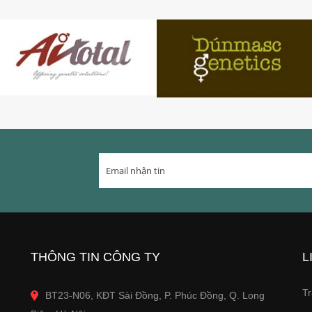
THÔNG TIN CÔNG TY
L
Tr
BT23-N06, KĐT Sài Đồng, P. Phúc Đồng, Q. Long