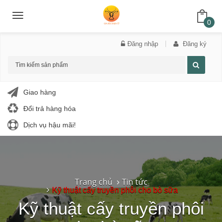
Toggle
navigation
0
Đăng nhập
Đăng ký
Giao hàng
Đổi trả hàng hóa
Dịch vụ hậu mãi!
Trang chủ
Tin tức
Kỹ thuật cấy truyền phôi cho bò sữa
Kỹ thuật cấy truyền phôi