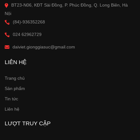
BT23-N06, KĐT Sài Đồng, P. Phúc Đồng, Q. Long Biên, Hà
Nội
(84)-936352268
024 62962729
daiviet.gionggiasuc@gmail.com
LIÊN HỆ
Trang chủ
Sản phẩm
Tin tức
Liên hệ
LƯỢT TRUY CẬP