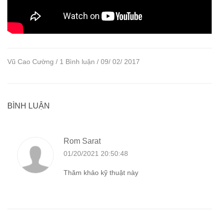
Vũ Cao Cường / 1 Bình luận / 09/ 02/ 2017
BÌNH LUẬN
Rom Sarat
01/20/2021 20:50:48
Thăm khảo kỹ thuật này