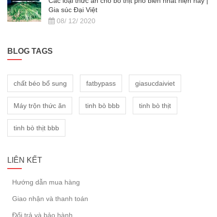
Các loại thức ăn cho bò thịt phổ biến nhất hiện nay |
Gia súc Đại Việt
08/ 12/ 2020
BLOG TAGS
chất béo bổ sung
fatbypass
giasucdaiviet
Máy trộn thức ăn
tinh bò bbb
tinh bò thịt
tinh bò thịt bbb
LIÊN KẾT
Hướng dẫn mua hàng
Giao nhận và thanh toán
Đổi trả và bảo hành