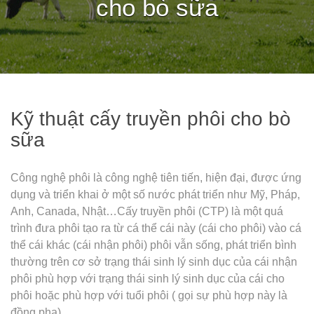
cho bò sữa
Kỹ thuật cấy truyền phôi cho bò
sữa
Công nghệ phôi là công nghệ tiên tiến, hiện đại, được ứng
dụng và triển khai ở một số nước phát triển như Mỹ, Pháp,
Anh, Canada, Nhật…Cấy truyền phôi (CTP) là một quá
trình đưa phôi tạo ra từ cá thể cái này (cái cho phôi) vào cá
thể cái khác (cái nhận phôi) phôi vẫn sống, phát triển bình
thường trên cơ sở trạng thái sinh lý sinh dục của cái nhận
phôi phù hợp với trạng thái sinh lý sinh dục của cái cho
phôi hoặc phù hợp với tuổi phôi ( gọi sự phù hợp này là
đồng pha).