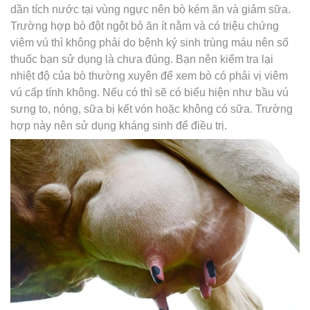
dần tích nước tại vùng ngực nên bò kém ăn và giảm sữa.
Trường hợp bò đột ngột bỏ ăn ít nằm và có triệu chứng
viêm vú thì không phải do bệnh ký sinh trùng máu nên số
thuốc bạn sử dụng là chưa đúng. Bạn nên kiểm tra lại
nhiệt độ của bò thường xuyên để xem bò có phải vị viêm
vú cấp tính không. Nếu có thì sẽ có biểu hiện như bầu vú
sưng to, nóng, sữa bị kết vón hoặc không có sữa. Trường
hợp này nên sử dụng kháng sinh để điều trị.