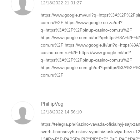
12/18/2022 21:01:27
https://www.google.mv/url?q=https%3A%2F%2Fpi
com.ru%2F https://www.google.co.za/url?
q=https%3A%2F%2Fpinup-casino-com.ru%2F
https://www.google.com.ai/url?q=https%3A%2F%2
com.ru%2F https://www.google.lk/url?q=https%
casino-com.ru%2F https://www.google.ml/url?
q=https%3A%2F%2Fpinup-casino-com.ru%2F
https://www.google.com.gh/url?q=https%3A%2F%
com.ru%2F
PhillipVog
12/18/2022 14:56:10
https://telegra.ph/Kazino-vavada-oficialnyj-sajt-za
sverh-finansovyh-riskov-vypolniv-usloviya-bezo-12
13#РљР°Р·РёРЅРѕ РІР°РІР°РґР° РѕС„РёС†Рё