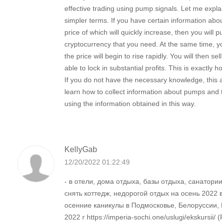
effective trading using pump signals. Let me expla
simpler terms. If you have certain information abou
price of which will quickly increase, then you will 
cryptocurrency that you need. At the same time, yo
the price will begin to rise rapidly. You will then se
able to lock in substantial profits. This is exactly h
If you do not have the necessary knowledge, this ar
learn how to collect information about pumps and
using the information obtained in this way.
KellyGab
12/20/2022 01:22:49
- в отели, дома отдыха, базы отдыха, санатори
снять коттедж, недорогой отдых на осень 2022 
осенние каникулы в Подмосковье, Белоруссии,
2022 г https://imperia-sochi.one/uslugi/ekskursii/ 