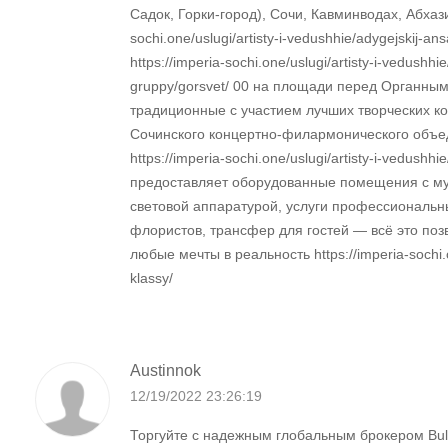
Садок, Горки-город), Сочи, Кавминводах, Абхазии
sochi.one/uslugi/artisty-i-vedushhie/adygejskij-an
https://imperia-sochi.one/uslugi/artisty-i-vedushhie/
gruppy/gorsvet/ 00 на площади перед Органны
традиционные с участием лучших творческих к
Сочинского концертно-филармонического объ
https://imperia-sochi.one/uslugi/artisty-i-vedushhi
предоставляет оборудованные помещения с му
световой аппаратурой, услуги профессиональн
флористов, трансфер для гостей — всё это поз
любые мечты в реальность https://imperia-sochi.
klassy/
Austinnok
12/19/2022 23:26:19
Торгуйте с надежным глобальным брокером Bullf