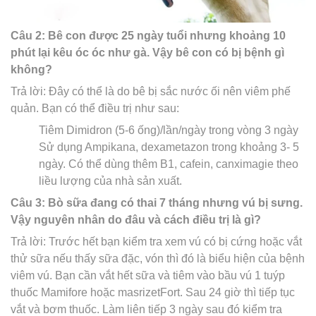
Câu 2: Bê con được 25 ngày tuổi nhưng khoảng 10
phút lại kêu óc óc như gà. Vậy bê con có bị bệnh gì
không?
Trả lời: Đây có thể là do bê bị sắc nước ối nên viêm phế
quản. Bạn có thể điều trị như sau:
Tiêm Dimidron (5-6 ống)/lần/ngày trong vòng 3 ngày
Sử dụng Ampikana, dexametazon trong khoảng 3- 5
ngày. Có thể dùng thêm B1, cafein, canximagie theo
liều lượng của nhà sản xuất.
Câu 3: Bò sữa đang có thai 7 tháng nhưng vú bị sưng.
Vậy nguyên nhân do đâu và cách điều trị là gì?
Trả lời: Trước hết bạn kiểm tra xem vú có bị cứng hoặc vắt
thử sữa nếu thấy sữa đặc, vón thì đó là biểu hiện của bệnh
viêm vú. Bạn cần vắt hết sữa và tiêm vào bầu vú 1 tuýp
thuốc Mamifore hoặc masrizetFort. Sau 24 giờ thì tiếp tục
vắt và bơm thuốc. Làm liên tiếp 3 ngày sau đó kiểm tra