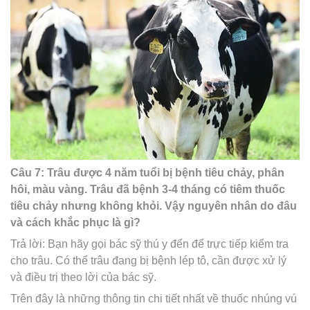
Câu 7: Trâu được 4 năm tuổi bị bệnh tiêu chảy, phân
hôi, màu vàng. Trâu đã bệnh 3-4 tháng có tiêm thuốc
tiêu chảy nhưng không khỏi. Vậy nguyên nhân do đâu
và cách khắc phục là gì?
Trả lời: Bạn hãy gọi bác sỹ thú y đến để trực tiếp kiểm tra
cho trâu. Có thể trâu đang bị bệnh lép tô, cần được xử lý
và điều trị theo lời của bác sỹ.
Trên đây là những thông tin chi tiết nhất về thuốc nhúng vú