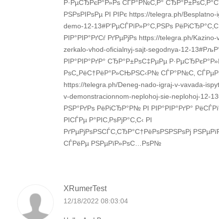
Р·РµСЂРєР°Р»Рѕ СЃР°Р№С‚Р° СЂР°Р±РѕС‚Р
РЅРѕРІРѕРµ РІ РІРє https://telegra.ph/Besplatno-
demo-12-13#Р‘РµСЃРїР»Р°С‚РЅРѕ РёРіСЂР°С‚С
РІР°РІР°РґСѓ РґРµРјРѕ https://telegra.ph/Kazino
zerkalo-vhod-oficialnyj-sajt-segodnya-12-13#Рљ
РІР°РІР°РґР° СЂР°Р±РѕС‡РµРµ Р·РµСЂРєР°Р»
РѕС„РёС†РёР°Р»СЊРЅС‹Р№ СЃР°Р№С‚ СЃРµР
https://telegra.ph/Deneg-nado-igraj-v-vavada-ispy
v-demonstracionnom-neplohoj-sie-neplohoj-12-
РЅР°РґРѕ РёРіСЂР°Р№ РІ РІР°РІР°РґР° РёСЃР
РІСЃРµ Р°РІС‚РѕРјР°С‚С‹ РІ
РґРµРјРѕРЅСЃС‚СЂР°С†РёРѕРЅРЅРѕРј РЅРµР
СЃРёРµ РЅРµРїР»РѕС…РѕР№
XRumerTest
12/18/2022 08:03:04