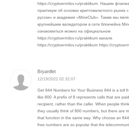
https://cryptoermilov.ru/praktikum. Нашим флаг
практикум об основах криптовалютного рынка «
русски» и академия «MineClub». Также мы явл
крупнейшим валидатором в сети блокчейна Min
ознакомиться можно на официальном
https://cryptoermilov.ru/praktikum канале.
https://cryptoermilov.ru/praktikum https://cryptoer
Bryantfet
12/19/2022 02:32:07
Get 844 Numbers for Your Business 844 is a toll fr
like 800. A prefix of 8 represents calls that are pai
recipient, rather than the caller. When people think o
they usually think of 800 numbers, but there are 
that function in the same way. Why choose an 844
free numbers are so popular that the telecommuni