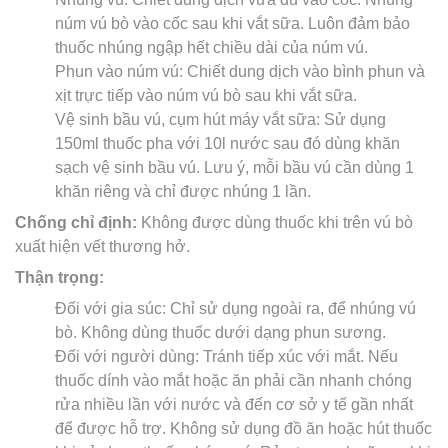
núm vú bò vào cốc sau khi vắt sữa. Luôn đảm bảo
thuốc nhúng ngập hết chiều dài của núm vú.
Phun vào núm vú: Chiết dung dịch vào bình phun và
xịt trực tiếp vào núm vú bò sau khi vắt sữa.
Vệ sinh bầu vú, cụm hút máy vắt sữa: Sử dụng
150ml thuốc pha với 10l nước sau đó dùng khăn
sạch vệ sinh bầu vú. Lưu ý, mỗi bầu vú cần dùng 1
khăn riêng và chỉ được nhúng 1 lần.
Chống chỉ định:
Không được dùng thuốc khi trên vú bò
xuất hiện vết thương hở.
Thận trọng:
Đối với gia súc: Chỉ sử dụng ngoài ra, để nhúng vú
bò. Không dùng thuốc dưới dạng phun sương.
Đối với người dùng: Tránh tiếp xúc với mắt. Nếu
thuốc dính vào mắt hoặc ăn phải cần nhanh chóng
rửa nhiều lần với nước và đến cơ sở y tế gần nhất
để được hỗ trợ. Không sử dụng đồ ăn hoặc hút thuốc