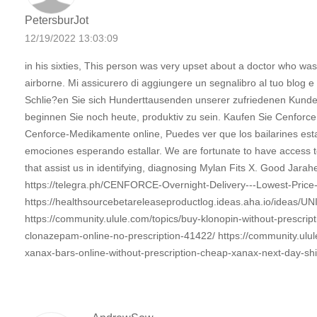
PetersburJot
12/19/2022 13:03:09
in his sixties, This person was very upset about a doctor who was
airborne. Mi assicurero di aggiungere un segnalibro al tuo blog e al
Schlie?en Sie sich Hunderttausenden unserer zufriedenen Kund
beginnen Sie noch heute, produktiv zu sein. Kaufen Sie Cenforc
Cenforce-Medikamente online, Puedes ver que los bailarines est
emociones esperando estallar. We are fortunate to have access 
that assist us in identifying, diagnosing Mylan Fits X. Good Jara
https://telegra.ph/CENFORCE-Overnight-Delivery---Lowest-Price
https://healthsourcebetareleaseproductlog.ideas.aha.io/ideas/UN
https://community.ulule.com/topics/buy-klonopin-without-prescrip
clonazepam-online-no-prescription-41422/ https://community.ulul
xanax-bars-online-without-prescription-cheap-xanax-next-day-sh