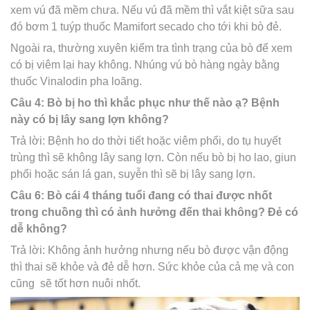
xem vú đã mềm chưa. Nếu vú đã mềm thì vắt kiệt sữa sau
đó bơm 1 tuýp thuốc Mamifort secado cho tới khi bò đẻ.
Ngoài ra, thường xuyên kiểm tra tình trạng của bò để xem
có bị viêm lại hay không. Nhúng vú bò hàng ngày bằng
thuốc Vinalodin pha loãng.
Câu 4: Bò bị ho thì khắc phục như thế nào ạ? Bệnh
này có bị lây sang lợn không?
Trả lời: Bệnh ho do thời tiết hoặc viêm phổi, do tụ huyết
trùng thì sẽ không lây sang lợn. Còn nếu bò bị ho lao, giun
phổi hoặc sán lá gan, suyễn thì sẽ bị lây sang lợn.
Câu 6: Bò cái 4 tháng tuổi đang có thai được nhốt
trong chuồng thì có ảnh hưởng đến thai không? Đẻ có
dễ không?
Trả lời: Không ảnh hưởng nhưng nếu bò được vận động
thì thai sẽ khỏe và đẻ dễ hơn. Sức khỏe của cả mẹ và con
cũng sẽ tốt hơn nuôi nhốt.