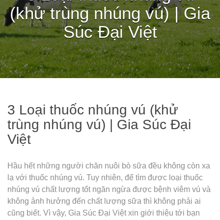
(khử trùng nhúng vú) | Gia
Súc Đại Việt
3 Loại thuốc nhúng vú (khử
trùng nhúng vú) | Gia Súc Đại
Việt
Hầu hết những người chăn nuôi bò sữa đều không còn xa
lạ với thuốc nhúng vú. Tuy nhiên, để tìm được loại thuốc
nhúng vú chất lượng tốt ngăn ngừa được bệnh viêm vú và
không ảnh hưởng đến chất lượng sữa thì không phải ai
cũng biết. Vì vậy, Gia Súc Đại Việt xin giới thiệu tới bạn