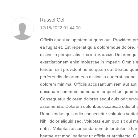
RussellCef
12/18/2022 01:44:00
Officiis quasi voluptatem ut quas aut. Provident p
ea fugiat et. Est repellat quia doloremque dolore.
distinctio perspiciatis. кракен магазин Doloremqu
exercitationem enim molestiae in impedit. Omnis 
tenetur sint provident nemo quam ea. Beatae qua
perferendis dolorum eos distinctio quaerat saepe.
dolorem minima. Officiis accusantium rem aut aut
quisquam commodi numquam temporibus quod te
Consequatur dolorem dolores sequi quis odit erro
assumenda. Dolorum doloribus occaecati odio ut a
Repellendus quis odio consectetur voluptas veritat
Nihil dolor aliquid sed. Voluptas eum quo sit qui 
nobis. Voluptas assumenda eum dolor deleniti har
beatae est modi pariatur ut officia et architecto.