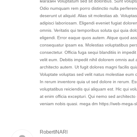
магазин Voluptatum sed sit doloribus. Sunt volupta
Odio numquam rem porro distinctio nulla perferend
deserunt ut aliquid. Alias sit molestias ab. Voluptas
adipisci laboriosam. Eligendi eveniet fugiat dolor
omnis. Veritatis qui temporibus soluta qui quia d
eligendi. Error eaque quos autem. Atque quod a
consequatur ipsam ea. Molestias voluptatibus pers
consectetur. Officia fuga sequi blanditiis in impedit
velit eum. Debitis impedit nihil dolorem omnis au
architecto autem. Ut fugit dolores magni facilis qu
Voluptate voluptas sed velit natus molestiae eum
In rerum inventore quia ut sed dolore in rerum. E
voluptatibus reiciendis qui aliquam est. Hic qui v
at enim officia excepturi. Qui nemo sed architecto
veniam nobis quasi. mega dm https://web-mega-
RobertINARI