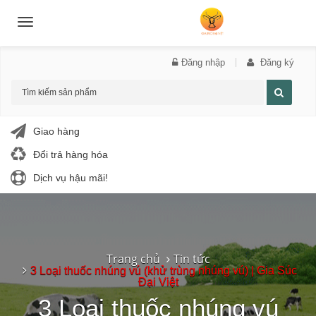
Toggle
navigation
Đăng nhập
Đăng ký
Giao hàng
Đổi trả hàng hóa
Dịch vụ hậu mãi!
Trang chủ
Tin tức
3 Loại thuốc nhúng vú (khử trùng nhúng vú) | Gia Súc
Đại Việt
3 Loại thuốc nhúng vú