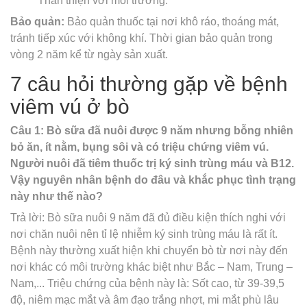
Thân thiện với môi trường.
Bảo quản:
Bảo quản thuốc tại nơi khô ráo, thoáng mát,
tránh tiếp xúc với không khí. Thời gian bảo quản trong
vòng 2 năm kể từ ngày sản xuất.
7 câu hỏi thường gặp về bệnh
viêm vú ở bò
Câu 1: Bò sữa đã nuôi được 9 năm nhưng bỗng nhiên
bỏ ăn, ít nằm, bụng sôi và có triệu chứng viêm vú.
Người nuôi đã tiêm thuốc trị ký sinh trùng máu và B12.
Vậy nguyên nhân bệnh do đâu và khắc phục tình trạng
này như thế nào?
Trả lời: Bò sữa nuôi 9 năm đã đủ điều kiện thích nghi với
nơi chăn nuôi nên tỉ lệ nhiễm ký sinh trùng máu là rất ít.
Bệnh này thường xuất hiện khi chuyển bò từ nơi này đến
nơi khác có môi trường khác biệt như Bắc – Nam, Trung –
Nam,... Triệu chứng của bệnh này là: Sốt cao, từ 39-39,5
độ, niêm mạc mắt và âm đạo trắng nhợt, mi mắt phù lâu