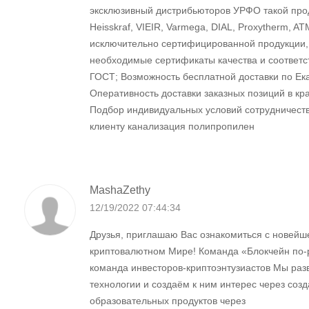
эксклюзивный дистрибьюторов УРФО такой прод
Heisskraf, VIEIR, Varmega, DIAL, Proxytherm, A
исключительно сертифицированной продукции
необходимые сертификаты качества и соответс
ГОСТ; Возможность бесплатной доставки по Ек
Оперативность доставки заказных позиций в кр
Подбор индивидуальных условий сотрудничеств
клиенту канализация полипропилен
MashaZethy
12/19/2022 07:44:34
Друзья, приглашаю Вас ознакомиться с новейш
криптовалютном Мире! Команда «Блокчейн по-р
команда инвесторов-криптоэнтузиастов Мы раз
технологии и создаём к ним интерес через соз
образовательных продуктов через