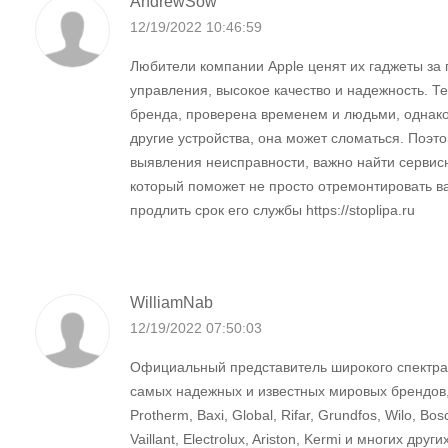
AndrewSow
12/19/2022 10:46:59
Любители компании Apple ценят их гаджеты за 
управления, высокое качество и надежность. Те
бренда, проверена временем и людьми, однако
другие устройства, она может сломаться. Поэто
выявления неисправности, важно найти сервис
который поможет не просто отремонтировать ва
продлить срок его службы https://stoplipa.ru
WilliamNab
12/19/2022 07:50:03
Официальный представитель широкого спектра
самых надежных и известных мировых брендов, 
Protherm, Baxi, Global, Rifar, Grundfos, Wilo, Bos
Vaillant, Electrolux, Ariston, Kermi и многих други