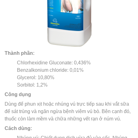
Thành phần:
Chlorhexidine Gluconate: 0,436%
Benzalkonium chloride: 0,01%
Glycerol: 10,80%
Sorbitol: 1,2%
Công dụng
Dùng để phun xịt hoặc nhúng vú trực tiếp sau khi vắt sữa
để sát trùng và ngăn ngừa bệnh viêm vú bò. Bên cạnh đó,
thuốc còn làm mềm và chữa những vết rạn ở núm vú.
Cách dùng:
Nhúng vú: Chiết dung dịch vừa đủ vào cốc. Nhúng