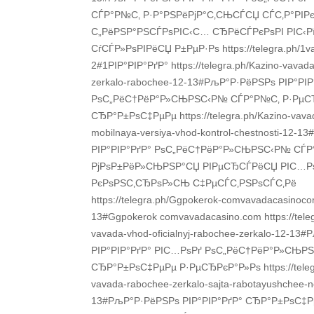
СЃР°Р№С‚ Р·Р°РЅРёРјР°С‚СЊСЃСЏ СЃС‚Р°РІ
С„РёРЅР°РЅСЃРѕРІС‹С… СЂРёСЃРєРѕРІ РІС‹Р
СѓСЃР»РѕРІРёСЏ Р±РµР·Рѕ https://telegra.ph/1v
2#1РІР°РІР°РґР° https://telegra.ph/Kazino-vavada-o
zerkalo-rabochee-12-13#РљР°Р·РёРЅРѕ РІР°РІР
РѕС„РёС†РёР°Р»СЊРЅС‹Р№ СЃР°Р№С‚ Р·РµС
СЂР°Р±РѕС‡РµРµ https://telegra.ph/Kazino-vavada-
mobilnaya-versiya-vhod-kontrol-chestnosti-12-
РІР°РІР°РґР° РѕС„РёС†РёР°Р»СЊРЅС‹Р№ СЃ
РјРѕР±РёР»СЊРЅР°СЏ РІРµСЂСЃРёСЏ РІС…Р
РєРѕРЅС‚СЂРѕР»СЊ С‡РµСЃС‚РЅРѕСЃС‚Рё
https://telegra.ph/Ggpokerok-comvavadacasinoc
13#Ggpokerok comvavadacasino.com https://teleg
vavada-vhod-oficialnyj-rabochee-zerkalo-12-13
РІР°РІР°РґР° РІС…РѕРґ РѕС„РёС†РёР°Р»СЊР
СЂР°Р±РѕС‡РµРµ Р·РµСЂРєР°Р»Рѕ https://teleg
vavada-rabochee-zerkalo-sajta-rabotayushchee-n
13#РљР°Р·РёРЅРѕ РІР°РІР°РґР° СЂР°Р±РѕС‡