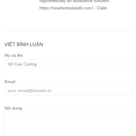
hypothetically an avoidance function.
https://newfasttadalafil.com/ - Cialis
VIẾT BÌNH LUẬN
Họ và tên
Email
Nội dung