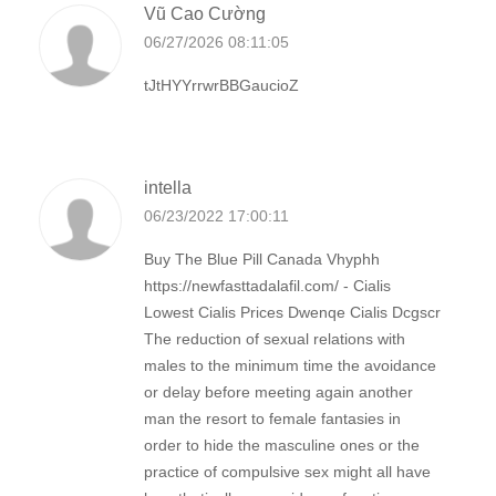
Vũ Cao Cường
06/27/2026 08:11:05
tJtHYYrrwrBBGaucioZ
intella
06/23/2022 17:00:11
Buy The Blue Pill Canada Vhyphh
https://newfasttadalafil.com/ - Cialis
Lowest Cialis Prices Dwenqe Cialis Dcgscr
The reduction of sexual relations with
males to the minimum time the avoidance
or delay before meeting again another
man the resort to female fantasies in
order to hide the masculine ones or the
practice of compulsive sex might all have