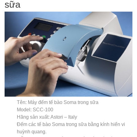
sữa
Tên: Máy đếm tế bào Soma trong sữa
Model: SCC-100
Hãng sản xuất: Astori – Italy
Đếm các tế bào Soma trong sữa bằng kính hiển vi
huỳnh quang.