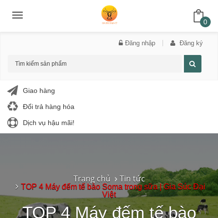
Toggle
navigation
0
Đăng nhập
Đăng ký
Giao hàng
Đổi trả hàng hóa
Dịch vụ hậu mãi!
Trang chủ
Tin tức
TOP 4 Máy đếm tế bào Soma trong sữa | Gia Súc Đại
Việt
TOP 4 Máy đếm tế bào