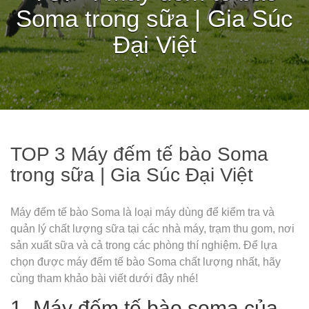
Soma trong sữa | Gia Súc
Đại Việt
TOP 3 Máy đếm tế bào Soma
trong sữa | Gia Súc Đại Việt
Máy đếm tế bào Soma là loại máy dùng để kiểm tra và
quản lý chất lượng sữa tại các nhà máy, trạm thu gom, nơi
sản xuất sữa và cả trong các phòng thí nghiệm. Để lựa
chọn được máy đếm tế bào Soma chất lượng nhất, hãy
cùng tham khảo bài viết dưới đây nhé!
1. Máy đếm tế bào soma của